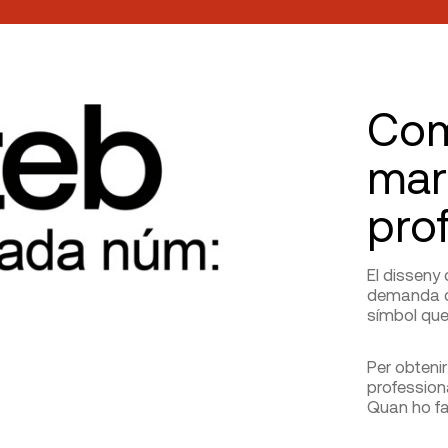
Com
mar
pro
El disseny
demanda d’
símbol que 
Per obtenir
profession
Quan ho fa