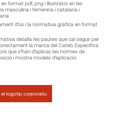
 en format pdf, png i Illustrator en les
ns masculina i femenina i catalana i
lana
lament d’ús i la normativa gràfica en format
mativa detalla les pautes que cal seguir per
orrectament la marca del Cateb. Especifica
lors que s’han d’aplicar, les normes de
ició i mostra models d’aplicació.
ar el logotip corporatiu