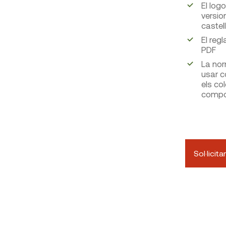
El logo
versio
castel
El reg
PDF
La nor
usar c
els co
compos
Sol·licit