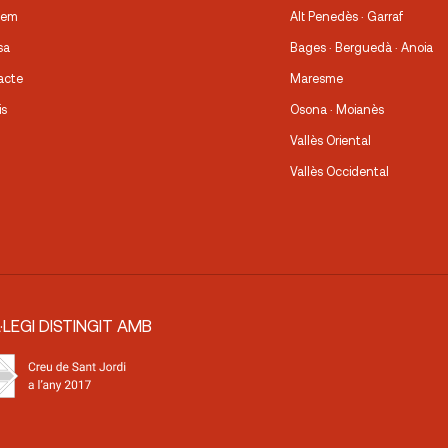
fem
Alt Penedès · Garraf
sa
Bages · Berguedà · Anoia
acte
Maresme
is
Osona · Moianès
Vallès Oriental
Vallès Occidental
·LEGI DISTINGIT AMB