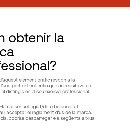
 obtenir la
ca
fessional?
 d’aquest element gràfic respon a la
una part del col·lectiu que necessitava un
el distingís en el seu exercici professional.
-la cal ser col·legiat/da o bé societat
al i acceptar el reglament d’us de la marca.
cis, podràs descarregar els següents arxius: