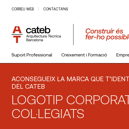
CORREU WEB
CONTACTA’NS
Suport Professional
Creixement i Formació
Empr
El Col·legi
ACONSEGUEIX LA MARCA QUE T’IDEN
DEL CATEB
LOGOTIP CORPORAT
COL·LEGIATS