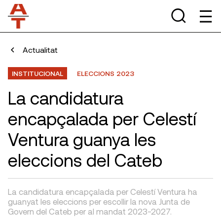
Actualitat
INSTITUCIONAL
ELECCIONS 2023
La candidatura
encapçalada per Celestí
Ventura guanya les
eleccions del Cateb
La candidatura encapçalada per Celestí Ventura ha
guanyat les eleccions per escollir la nova Junta de
Govern del Cateb per al mandat 2023-2027.