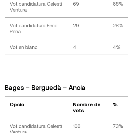
Vot candidatura Celestí
69
68%
Ventura
Vot candidatura Enric
29
28%
Peña
Vot en blanc
4
4%
Bages – Berguedà – Anoia
Opció
Nombre de
%
vots
Vot candidatura Celestí
106
73%
Ventura