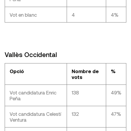
Vot en blanc
4
4%
Vallès Occidental
Opció
Nombre de
%
vots
Vot candidatura Enric
138
49%
Peña
Vot candidatura Celestí
132
47%
Ventura