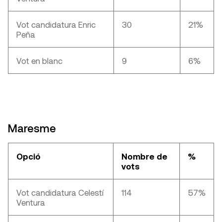
Vot candidatura Enric
30
21%
Peña
Vot en blanc
9
6%
Maresme
Opció
Nombre de
%
vots
Vot candidatura Celestí
114
57%
Ventura