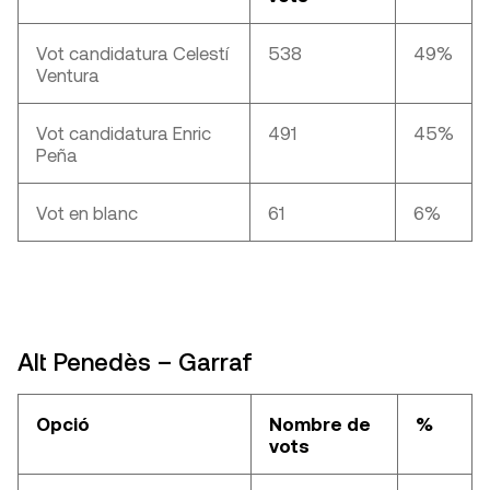
Vot candidatura Celestí
538
49%
Ventura
Vot candidatura Enric
491
45%
Peña
Vot en blanc
61
6%
Alt Penedès – Garraf
Opció
Nombre de
%
vots