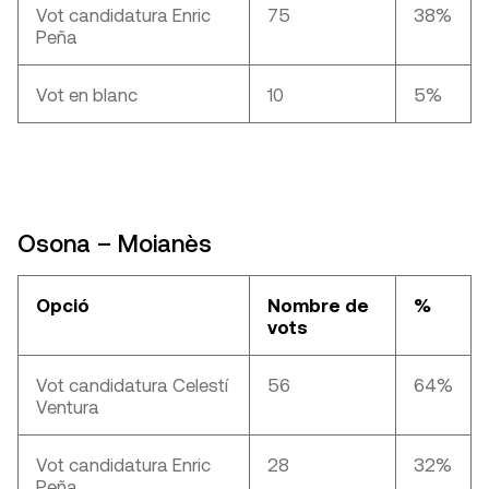
Vot candidatura Enric
75
38%
Peña
Vot en blanc
10
5%
Osona – Moianès
Opció
Nombre de
%
vots
Vot candidatura Celestí
56
64%
Ventura
Vot candidatura Enric
28
32%
Peña