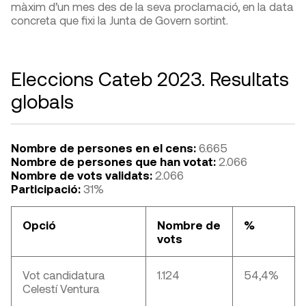
màxim d’un mes des de la seva proclamació, en la data
concreta que fixi la Junta de Govern sortint.
Eleccions Cateb 2023. Resultats
globals
Nombre de persones en el cens:
6.665
Nombre de persones que han votat:
2.066
Nombre de vots validats:
2.066
Participació:
31%
Opció
Nombre de
%
vots
Vot candidatura
1.124
54,4%
Celestí Ventura