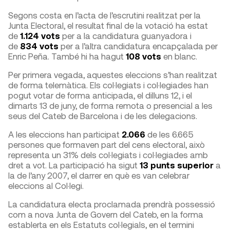
Segons costa en l’acta de l’escrutini realitzat per la
Junta Electoral, el resultat final de la votació ha estat
de
1.124 vots
per a la candidatura guanyadora i
de
834 vots
per a l’altra candidatura encapçalada per
Enric Peña. També hi ha hagut
108 vots
en blanc.
Per primera vegada, aquestes eleccions s’han realitzat
de forma telemàtica. Els col·legiats i col·legiades han
pogut votar de forma anticipada, el dilluns 12, i el
dimarts 13 de juny, de forma remota o presencial a les
seus del Cateb de Barcelona i de les delegacions.
A les eleccions han participat
2.066
de les 6.665
persones que formaven part del cens electoral, això
representa un 31% dels col·legiats i col·legiades amb
dret a vot. La participació ha sigut
13 punts superior
a
la de l’any 2007, el darrer en què es van celebrar
eleccions al Col·legi.
La candidatura electa proclamada prendrà possessió
com a nova Junta de Govern del Cateb, en la forma
establerta en els Estatuts col·legials, en el termini