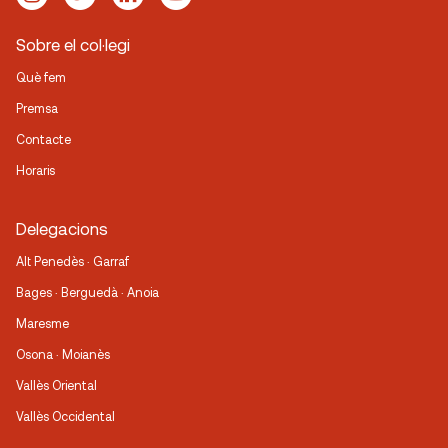
Sobre el col·legi
Què fem
Premsa
Contacte
Horaris
Delegacions
Alt Penedès · Garraf
Bages · Berguedà · Anoia
Maresme
Osona · Moianès
Vallès Oriental
Vallès Occidental