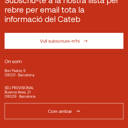
Subscriu-te a la nostra llista per
rebre per email tota la
informació del Cateb
Vull subscriure-m'hi
On som
Bon Pastor, 5
08021 · Barcelona
SEU PROVISIONAL
Buenos Aires, 21
08029 · Barcelona
Com arribar