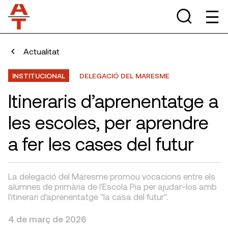
Actualitat
INSTITUCIONAL
DELEGACIÓ DEL MARESME
Itineraris d’aprenentatge a
les escoles, per aprendre
a fer les cases del futur
La delegació del Maresme promou vocacions entre els
alumnes de primària de l'Escola Pia per ajudar-los amb
l'itinerari d'aprenentatge "la casa del futur".
4 de març de 2026