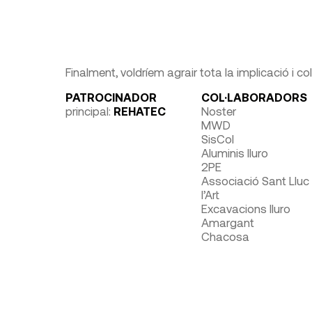
Finalment, voldríem agrair tota la implicació i co
PATROCINADOR
COL·LABORADORS
principal:
REHATEC
Noster
MWD
SisCol
Aluminis Iluro
2PE
Associació Sant Lluc
l’Art
Excavacions Iluro
Amargant
Chacosa