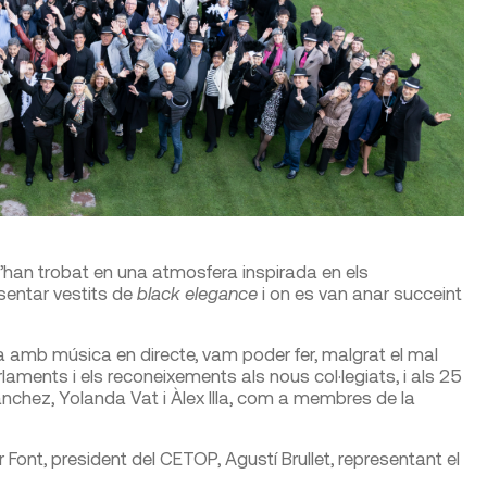
 s’han trobat en una atmosfera inspirada en els
esentar vestits de
black elegance
i on es van anar succeint
amb música en directe, vam poder fer, malgrat el mal
laments i els reconeixements als nous col·legiats, i als 25
ánchez, Yolanda Vat i Àlex Illa, com a membres de la
ont, president del CETOP, Agustí Brullet, representant el