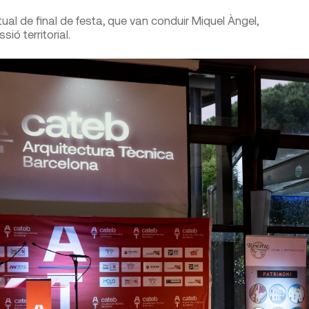
al de final de festa, que van conduir Miquel Àngel,
ó territorial.