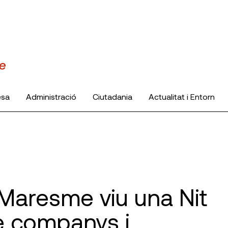
esa
Administració
Ciutadania
Actualitat i Entorn
 Maresme viu una Nit
e companys i