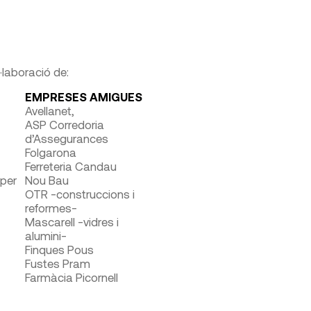
l·laboració de:
EMPRESES AMIGUES
Avellanet,
ASP Corredoria
d’Assegurances
Folgarona
Ferreteria Candau
 per
Nou Bau
OTR -construccions i
reformes-
Mascarell -vidres i
alumini-
Finques Pous
Fustes Pram
Farmàcia Picornell