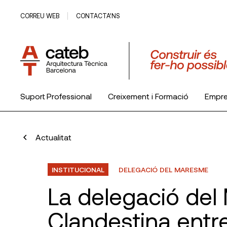
CORREU WEB
CONTACTA’NS
Suport Professional
Creixement i Formació
Empr
El Col·legi
Actualitat
INSTITUCIONAL
DELEGACIÓ DEL MARESME
La delegació del
Clandestina entr