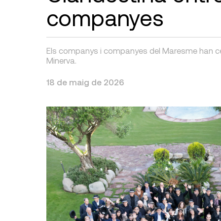
companyes
Els companys i companyes del Maresme han celebr
Minerva.
18 de maig de 2026