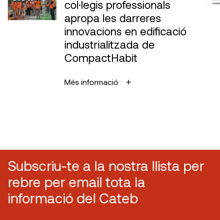
col·legis professionals
apropa les darreres
innovacions en edificació
industrialitzada de
CompactHabit
Més informació
Subscriu-te a la nostra llista per
rebre per email tota la
informació del Cateb