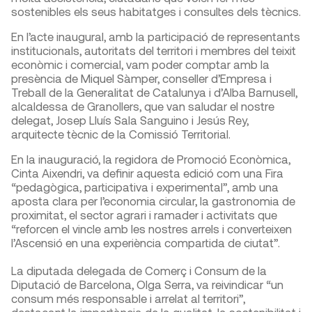
sostenibles els seus habitatges i consultes dels tècnics.
En l’acte inaugural, amb la participació de representants
institucionals, autoritats del territori i membres del teixit
econòmic i comercial, vam poder comptar amb la
presència de Miquel Sàmper, conseller d’Empresa i
Treball de la Generalitat de Catalunya i d’Alba Barnusell,
alcaldessa de Granollers, que van saludar el nostre
delegat, Josep Lluís Sala Sanguino i Jesús Rey,
arquitecte tècnic de la Comissió Territorial.
En la inauguració, la regidora de Promoció Econòmica,
Cinta Aixendri, va definir aquesta edició com una Fira
“pedagògica, participativa i experimental”, amb una
aposta clara per l’economia circular, la gastronomia de
proximitat, el sector agrari i ramader i activitats que
“reforcen el vincle amb les nostres arrels i converteixen
l’Ascensió en una experiència compartida de ciutat”.
La diputada delegada de Comerç i Consum de la
Diputació de Barcelona, Olga Serra, va reivindicar “un
consum més responsable i arrelat al territori”,
destacant la importància de la qualitat, la sostenibilitat i