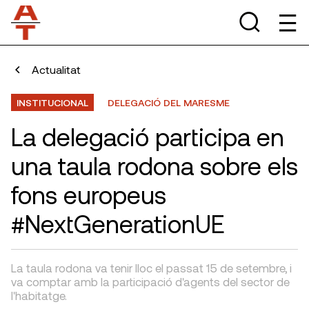
Actualitat
INSTITUCIONAL
DELEGACIÓ DEL MARESME
La delegació participa en
una taula rodona sobre els
fons europeus
#NextGenerationUE
La taula rodona va tenir lloc el passat 15 de setembre, i
va comptar amb la participació d'agents del sector de
l'habitatge.