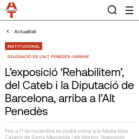
Actualitat
INSTITUCIONAL
DELEGACIÓ DE L'ALT PENEDÈS-GARRAF
L’exposició ‘Rehabilitem’,
del Cateb i la Diputació de
Barcelona, arriba a l’Alt
Penedès
Fins a l’1 de novembre es podrà visitar a la Masia Mas
Catarro de Santa Margarida i els Monjos, l’exposició,