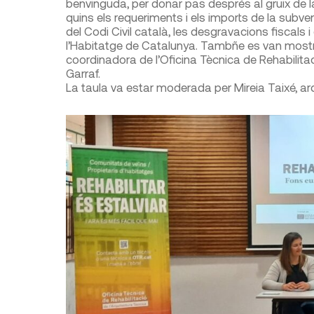
benvinguda, per donar pas després al gruix de l
quins els requeriments i els imports de la subve
del Codi Civil català, les desgravacions fiscals
l’Habitatge de Catalunya. Tambñe es van mostra
coordinadora de l’Oficina Tècnica de Rehabilitac
Garraf.
La taula va estar moderada per Mireia Taixé, ar