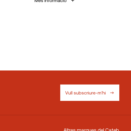
Més informació
Vull subscriure-m'hi
Altres marques del Cateb