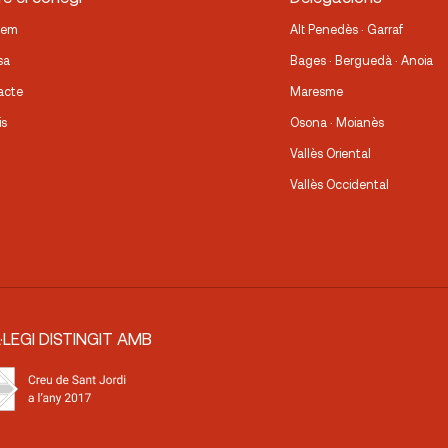
fem
Alt Penedès · Garraf
sa
Bages · Berguedà · Anoia
acte
Maresme
is
Osona · Moianès
Vallès Oriental
Vallès Occidental
·LEGI DISTINGIT AMB