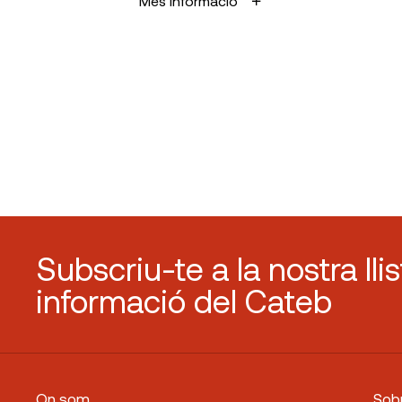
Més informació
Subscriu-te a la nostra lli
informació del Cateb
On som
Sobr