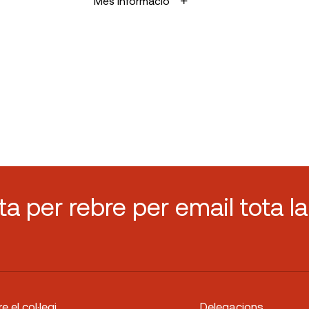
Més informació
sta per rebre per email tota la
e el col·legi
Delegacions