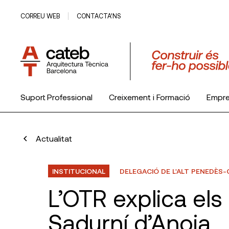
CORREU WEB
CONTACTA’NS
Suport Professional
Creixement i Formació
Empr
El Col·legi
Actualitat
INSTITUCIONAL
DELEGACIÓ DE L'ALT PENEDÈS
L’OTR explica els
Sadurní d’Anoia