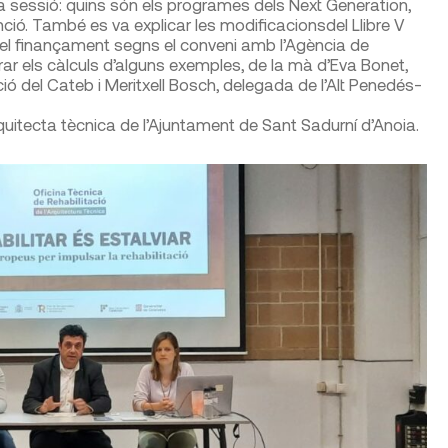
a sessió: quins són els programes dels Next Generation,
nció. També es va explicar les modificacionsdel Llibre V
 i el finançament segns el conveni amb l’Agència de
r els càlculs d’alguns exemples, de la mà d’Eva Bonet,
ió del Cateb i Meritxell Bosch, delegada de l’Alt Penedés-
quitecta tècnica de l’Ajuntament de Sant Sadurní d’Anoia.