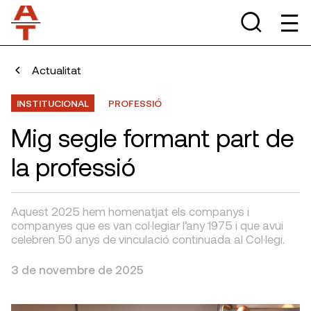
Actualitat
INSTITUCIONAL
PROFESSIÓ
Mig segle formant part de
la professió
Aquest 2025 hem homenatjat els companys i
companyes que es van col·legiar l’any 1975 i que avui
celebren 50 anys de vinculació continuada al Col·legi.
3 de novembre de 2025