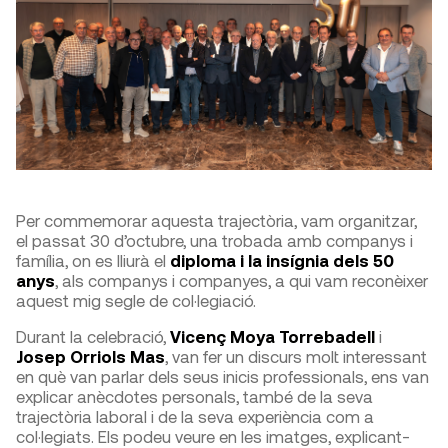
Per commemorar aquesta trajectòria, vam organitzar,
el passat 30 d’octubre, una trobada amb companys i
família, on es lliurà el
diploma i la insígnia dels 50
anys
, als companys i companyes, a qui vam reconèixer
aquest mig segle de col·legiació.
Durant la celebració,
Vicenç Moya Torrebadell
i
Josep Orriols Mas
, van fer un discurs molt interessant
en què van parlar dels seus inicis professionals, ens van
explicar anècdotes personals, també de la seva
trajectòria laboral i de la seva experiència com a
col·legiats. Els podeu veure en les imatges, explicant-