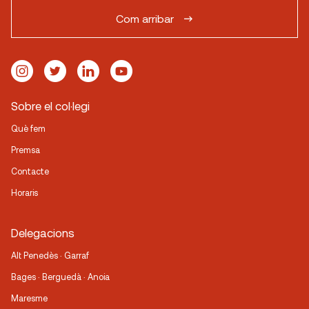
Com arribar
Sobre el col·legi
Què fem
Premsa
Contacte
Horaris
Delegacions
Alt Penedès · Garraf
Bages · Berguedà · Anoia
Maresme