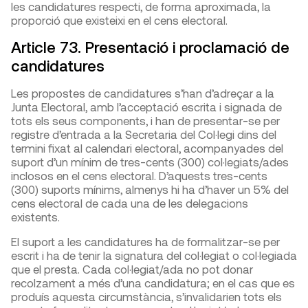
les candidatures respecti, de forma aproximada, la
proporció que existeixi en el cens electoral.
Article 73. Presentació i proclamació de
candidatures
Les propostes de candidatures s’han d’adreçar a la
Junta Electoral, amb l’acceptació escrita i signada de
tots els seus components, i han de presentar-se per
registre d’entrada a la Secretaria del Col·legi dins del
termini fixat al calendari electoral, acompanyades del
suport d’un mínim de tres-cents (300) col·legiats/ades
inclosos en el cens electoral. D’aquests tres-cents
(300) suports mínims, almenys hi ha d’haver un 5% del
cens electoral de cada una de les delegacions
existents.
El suport a les candidatures ha de formalitzar-se per
escrit i ha de tenir la signatura del col·legiat o col·legiada
que el presta. Cada col·legiat/ada no pot donar
recolzament a més d’una candidatura; en el cas que es
produís aquesta circumstància, s’invalidarien tots els