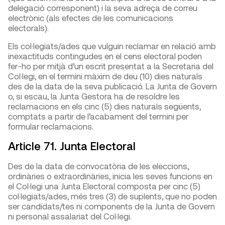
delegació corresponent) i la seva adreça de correu
electrònic (als efectes de les comunicacions
electorals).
Els col·legiats/ades que vulguin reclamar en relació amb
inexactituds contingudes en el cens electoral poden
fer-ho per mitjà d’un escrit presentat a la Secretaria del
Col·legi, en el termini màxim de deu (10) dies naturals
des de la data de la seva publicació. La Junta de Govern
o, si escau, la Junta Gestora ha de resoldre les
reclamacions en els cinc (5) dies naturals següents,
comptats a partir de l’acabament del termini per
formular reclamacions.
Article 71. Junta Electoral
Des de la data de convocatòria de les eleccions,
ordinàries o extraordinàries, inicia les seves funcions en
el Col·legi una Junta Electoral composta per cinc (5)
col·legiats/ades, més tres (3) de suplents, que no poden
ser candidats/tes ni components de la Junta de Govern
ni personal assalariat del Col·legi.