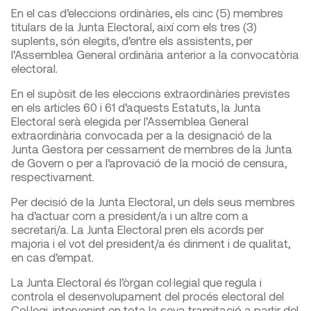
En el cas d’eleccions ordinàries, els cinc (5) membres
titulars de la Junta Electoral, així com els tres (3)
suplents, són elegits, d’entre els assistents, per
l’Assemblea General ordinària anterior a la convocatòria
electoral.
En el supòsit de les eleccions extraordinàries previstes
en els articles 60 i 61 d’aquests Estatuts, la Junta
Electoral serà elegida per l’Assemblea General
extraordinària convocada per a la designació de la
Junta Gestora per cessament de membres de la Junta
de Govern o per a l’aprovació de la moció de censura,
respectivament.
Per decisió de la Junta Electoral, un dels seus membres
ha d’actuar com a president/a i un altre com a
secretari/a. La Junta Electoral pren els acords per
majoria i el vot del president/a és diriment i de qualitat,
en cas d’empat.
La Junta Electoral és l’òrgan col·legial que regula i
controla el desenvolupament del procés electoral del
Col·legi, intervenint en tota la seva tramitació a partir del