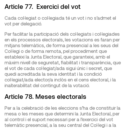
Article 77. Exercici del vot
Cada col·legiat o col·legiada té un vot i no s’admet el
vot per delegació.
Per facilitar la participació dels col·legiats i col·legiades
en els processos electorals, les votacions es faran per
mitjans telemàtics, de forma presencial a les seus del
Col·legi o de forma remota, pel procediment que
estableixi la Junta Electoral, que garanteixi, amb el
màxim nivell de seguretat, fiabilitat i transparència, que
el vot de cada col·legiat/ada sigui únic i secret, que
quedi acreditada la seva identitat i la condició
col·legiat/ada elector/a inclòs en el cens electoral, i la
inalterabilitat del contingut de la votació.
Article 78. Meses electorals
Per a la celebració de les eleccions s’ha de constituir la
mesa o les meses que determini la Junta Electoral, per
al control i el suport necessari per a l’exercici del vot
telemàtic presencial, a la seu central del Col·legi i a la