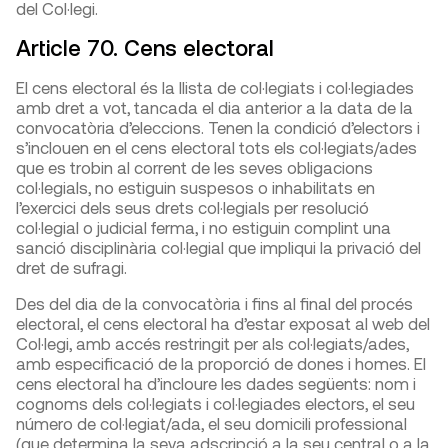
del Col·legi.
Article 70. Cens electoral
El cens electoral és la llista de col·legiats i col·legiades
amb dret a vot, tancada el dia anterior a la data de la
convocatòria d’eleccions. Tenen la condició d’electors i
s’inclouen en el cens electoral tots els col·legiats/ades
que es trobin al corrent de les seves obligacions
col·legials, no estiguin suspesos o inhabilitats en
l’exercici dels seus drets col·legials per resolució
col·legial o judicial ferma, i no estiguin complint una
sanció disciplinària col·legial que impliqui la privació del
dret de sufragi.
Des del dia de la convocatòria i fins al final del procés
electoral, el cens electoral ha d’estar exposat al web del
Col·legi, amb accés restringit per als col·legiats/ades,
amb especificació de la proporció de dones i homes. El
cens electoral ha d’incloure les dades següents: nom i
cognoms dels col·legiats i col·legiades electors, el seu
número de col·legiat/ada, el seu domicili professional
(que determina la seva adscripció a la seu central o a la