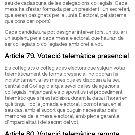
seu de cadascuna de les delegacions col·legials. Cada
mesa ha d’estar formada per un president i un secretari,
que seran designats per la Junta Electoral, pel sistema
que consideri oportú.
Cada candidatura pot designar interventors, un titular i
un suplent, per a cada mesa electoral, que hauran de
ser col·legiats o col·legiades amb dret a vot.
Article 79. Votació telemàtica presencial
Els col·legiats o col·legiades electors que vulguin votar
telemàticament de forma presencial, ho podran fer
indistintament a les meses que es disposin a la seu
central del Col·legi o a qualsevol de les delegacions
col·legials, mitjançant els dispositius i el procediment
telemàtic que s’hi estableixin, durant la data i l’horari en
què tingui lloc la jornada electoral, i comptaran, en el
seu cas, amb el suport que puguin necessitar dels
membres de la mesa electoral, amb plena garantia
d’imparcialitat i del secret del vot.
Article 80. Votació telemàtica remota