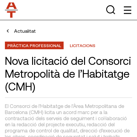
Actualitat
PRÀCTICA PROFESSIONAL
LICITACIONS
Nova licitació del Consorci
Metropolità de l’Habitatge
(CMH)
El Consorci de l'Habitatge de l'Àrea Metropolitana de
Barcelona (CMH) licita un acord marc per a la
contractació dels serveis de seguiment i col·laboració
en la redacció del projecte executiu, redacció del
programa de control de qualitat, direcció d’execució de
les obres, coordinació de seguretat i salut i treballs