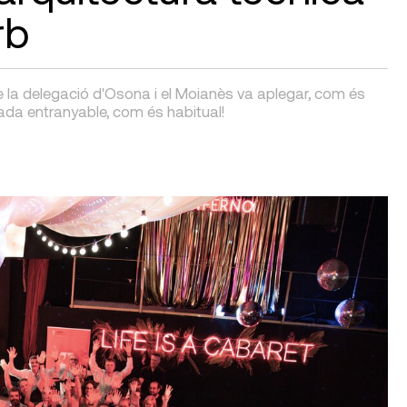
rb
la delegació d'Osona i el Moianès va aplegar, com és
ada entranyable, com és habitual!