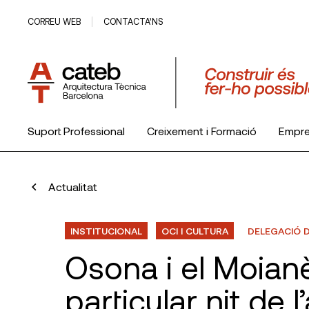
CORREU WEB
CONTACTA’NS
Suport Professional
Creixement i Formació
Empr
El Col·legi
Actualitat
INSTITUCIONAL
OCI I CULTURA
DELEGACIÓ 
Osona i el Moianè
particular nit de 