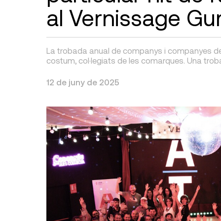
al Vernissage Gu
La trobada anual de companys i companyes de 
costum, col·legiats de les comarques. Una trob
12 de juny de 2025