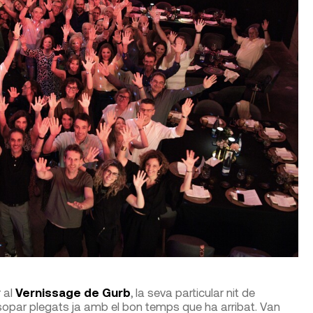
 al
Vernissage de Gurb
, la seva particular nit de
 i sopar plegats ja amb el bon temps que ha arribat. Van