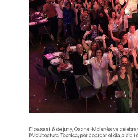
El passat 6 de juny, Osona-Moianès va celebrar
l’Arquitectura Tècnica, per aparcar el dia a dia