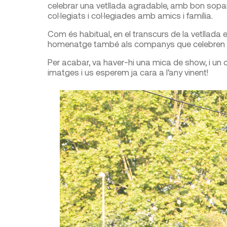
celebrar una vetllada agradable, amb bon sopar
col·legiats i col·legiades amb amics i família.
Com és habitual, en el transcurs de la vetllada e
homenatge també als companys que celebren el
Per acabar, va haver-hi una mica de show, i un 
imatges i us esperem ja cara a l’any vinent!