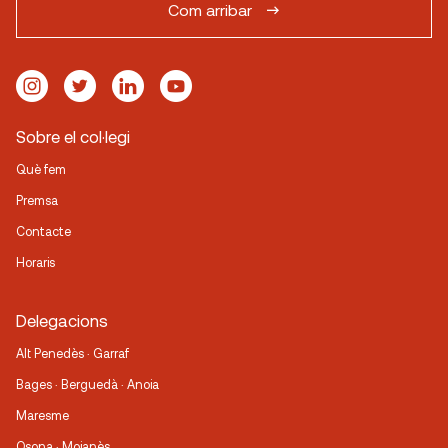
Com arribar
Sobre el col·legi
Què fem
Premsa
Contacte
Horaris
Delegacions
Alt Penedès · Garraf
Bages · Berguedà · Anoia
Maresme
Osona · Moianès