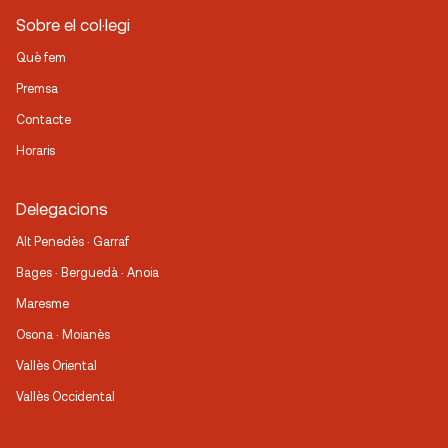
Sobre el col·legi
Què fem
Premsa
Contacte
Horaris
Delegacions
Alt Penedès · Garraf
Bages · Berguedà · Anoia
Maresme
Osona · Moianès
Vallès Oriental
Vallès Occidental