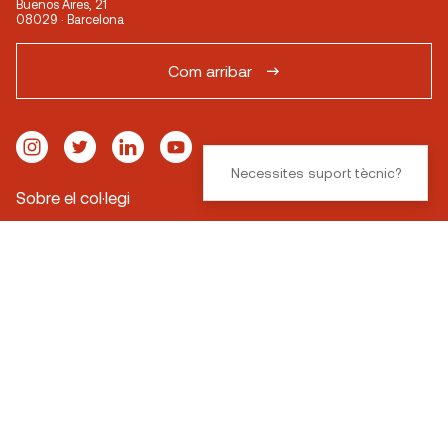
Buenos Aires, 21
08029 · Barcelona
Com arribar
Necessites suport tècnic?
Sobre el col·legi
Què fem
Premsa
Contacte
Horaris
Delegacions
Alt Penedès · Garraf
Bages · Berguedà · Anoia