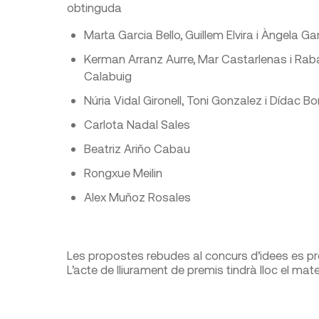
obtinguda
Marta Garcia Bello, Guillem Elvira i Àngela G
Kerman Arranz Aurre, Mar Castarlenas i Rabass
Calabuig
Núria Vidal Gironell, Toni Gonzalez i Dídac B
Carlota Nadal Sales
Beatriz Ariño Cabau
Rongxue Meilin
Alex Muñoz Rosales
Les propostes rebudes al concurs d’idees es pr
L’acte de lliurament de premis tindrà lloc el mate