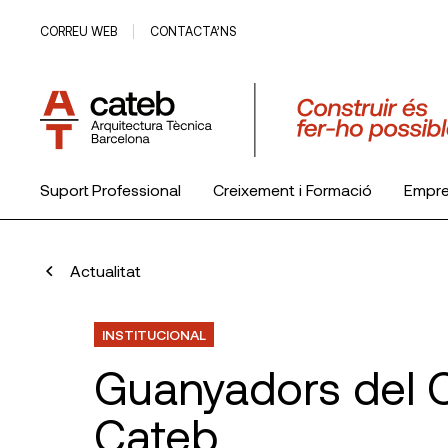
CORREU WEB
CONTACTA’NS
Suport Professional
Creixement i Formació
Empr
El Col·legi
Actualitat
INSTITUCIONAL
Guanyadors del C
Cateb