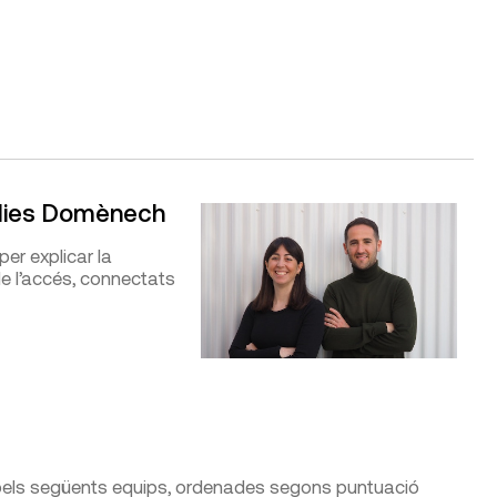
ulies Domènech
er explicar la
de l’accés, connectats
pels següents equips, ordenades segons puntuació