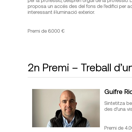
per la professió, desprèn orgull de la professió.
proposa un accés des del fons de l’edifici per ac
interessant il·luminació exterior.
Premi de 6.000 €
2n Premi – Treball d’u
Guifre Ri
Sintetitza be
des d’una vis
Premi de 4.