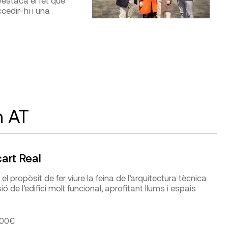
 Destaca el fet que
cedir-hi i una
n AT
cart Real
 el propòsit de fer viure la feina de l’arquitectura tècnica
ió de l’edifici molt funcional, aprofitant llums i espais
000€