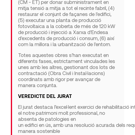
(CM - ET) per donar subministrament en
mitja tensió a mitja a tot el recinte fabril, (4)
restaurar el conjunt de façanes de l'edifici,
(5) executar una planta de producció
fotovoltaica a la coberta de més de 120 kW
de producció i injecció a Xarxa d'Endesa
d'excedents de producció i consum, (6) així
com la millora i la urbanització de l'entorn.
Totes aquestes obres s'han executat en
diferents fases, estrictament vinculades les
unes amb les altres, gestionant dos lots de
contractació (Obra Civil i Instal·lacions)
coordinats amb rigor per avançar de
manera conjunta.
VEREDICTE DEL JURAT
El
jurat
destaca
l’excel·lent
exercici
de
rehabilitació
in
el
notre
patrimoni
molt
professional
,
no
absenta de
patologies
en
un
edifici
en
ús
,
amb
una
resolució
acurada
dels
req
manera sostenible