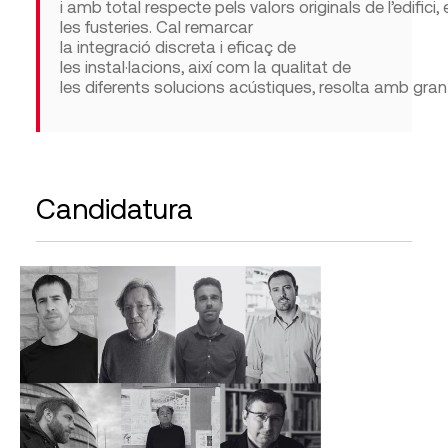
i
amb
total
respecte
pels
valors
originals
de
l’edifici
,
les
fusteries
. Cal remarcar
la
integració
discreta i
eficaç
de
les
instal·lacions
,
així
com
la
qualitat
de
l
es
diferents
soluci
ons
acústi
ques
,
resolta
amb
gra
Candidatura