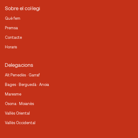
Sobre el col·legi
Què fem
Premsa
Contacte
Horaris
Delegacions
Alt Penedès · Garraf
Bages · Berguedà · Anoia
Maresme
Osona · Moianès
Vallès Oriental
Vallès Occidental