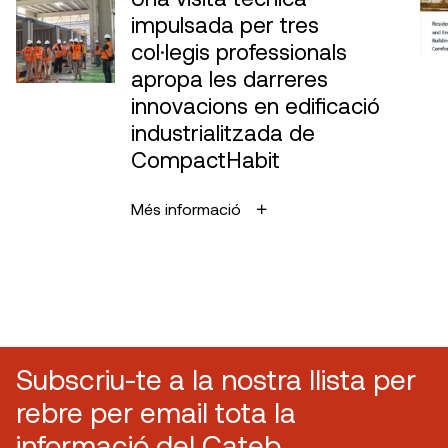
impulsada per tres
col·legis professionals
apropa les darreres
innovacions en edificació
industrialitzada de
CompactHabit
Més informació
Subscriu-te a la nostra llista per
rebre per email tota la
informació del Cateb