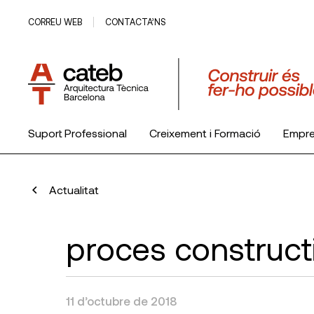
CORREU WEB
CONTACTA’NS
Suport Professional
Creixement i Formació
Empr
El Col·legi
Actualitat
proces construct
11 d’octubre de 2018