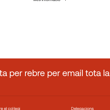
sta per rebre per email tota la
e el col·legi
Delegacions