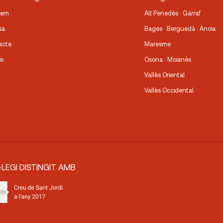
fem
Alt Penedès · Garraf
sa
Bages · Berguedà · Anoia
acte
Maresme
is
Osona · Moianès
Vallès Oriental
Vallès Occidental
·LEGI DISTINGIT AMB