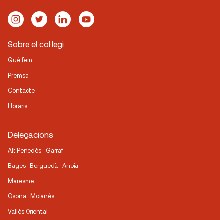
Sobre el col·legi
Què fem
Premsa
Contacte
Horaris
Delegacions
Alt Penedès · Garraf
Bages · Berguedà · Anoia
Maresme
Osona · Moianès
Vallès Oriental