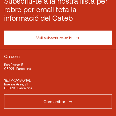
Subscriu-te a la nostra llista per
rebre per email tota la
informació del Cateb
Vull subscriure-m'hi
On som
Bon Pastor, 5
08021 · Barcelona
SEU PROVISIONAL
Buenos Aires, 21
08029 · Barcelona
Com arribar