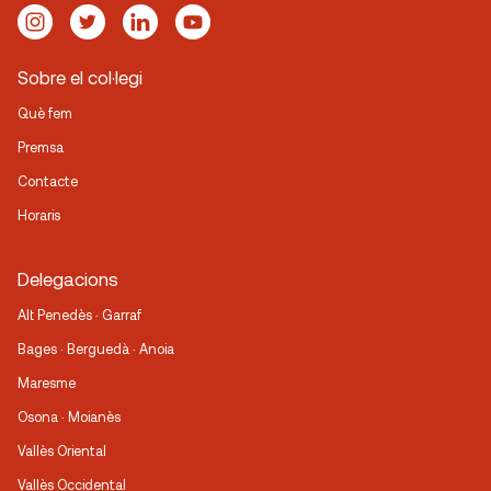
Sobre el col·legi
Què fem
Premsa
Contacte
Horaris
Delegacions
Alt Penedès · Garraf
Bages · Berguedà · Anoia
Maresme
Osona · Moianès
Vallès Oriental
Vallès Occidental