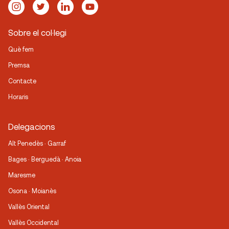
Sobre el col·legi
Què fem
Premsa
Contacte
Horaris
Delegacions
Alt Penedès · Garraf
Bages · Berguedà · Anoia
Maresme
Osona · Moianès
Vallès Oriental
Vallès Occidental