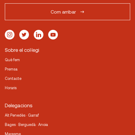
Com arribar
Sobre el col·legi
Què fem
Premsa
Contacte
Horaris
Delegacions
Alt Penedès · Garraf
Bages · Berguedà · Anoia
Maresme