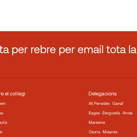
sta per rebre per email tota la
e el col·legi
Delegacions
fem
Alt Penedès · Garraf
sa
Bages · Berguedà · Anoia
acte
Maresme
is
Osona · Moianès