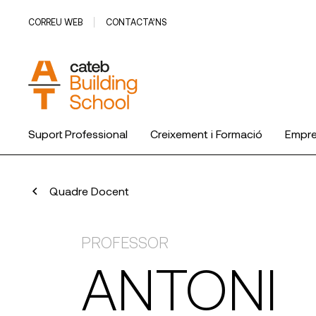
CORREU WEB
CONTACTA’NS
Suport Professional
Creixement i Formació
Empr
Quadre Docent
PROFESSOR
ANTONI