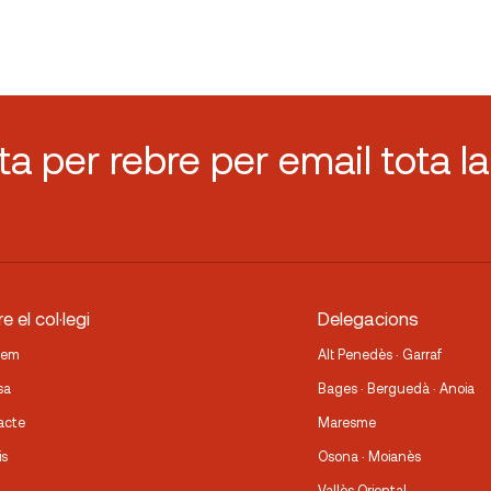
sta per rebre per email tota la
e el col·legi
Delegacions
fem
Alt Penedès · Garraf
sa
Bages · Berguedà · Anoia
acte
Maresme
is
Osona · Moianès
Vallès Oriental