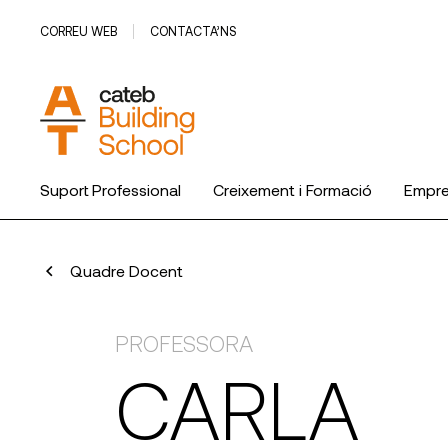
CORREU WEB
CONTACTA’NS
Suport Professional
Creixement i Formació
Empr
Quadre Docent
PROFESSORA
CARLA