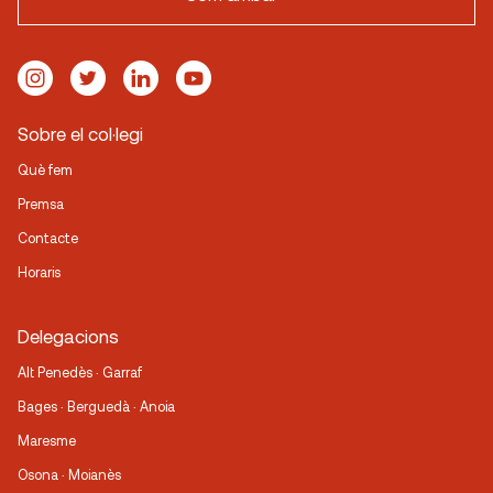
Sobre el col·legi
Què fem
Premsa
Contacte
Horaris
Delegacions
Alt Penedès · Garraf
Bages · Berguedà · Anoia
Maresme
Osona · Moianès