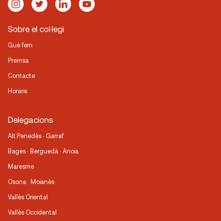
Sobre el col·legi
Què fem
Premsa
Contacte
Horaris
Delegacions
Alt Penedès · Garraf
Bages · Berguedà · Anoia
Maresme
Osona · Moianès
Vallès Oriental
Vallès Occidental