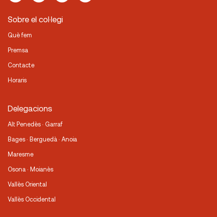
Sobre el col·legi
Què fem
Premsa
Contacte
Horaris
Delegacions
Alt Penedès · Garraf
Bages · Berguedà · Anoia
Maresme
Osona · Moianès
Vallès Oriental
Vallès Occidental