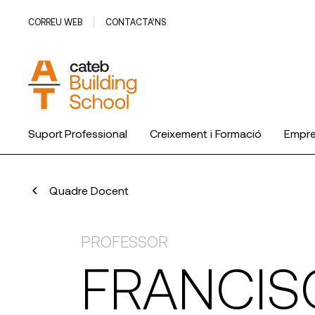
CORREU WEB
CONTACTA’NS
Suport Professional
Creixement i Formació
Empr
Quadre Docent
PROFESSOR
FRANCIS