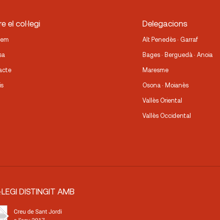
e el col·legi
Delegacions
fem
Alt Penedès · Garraf
sa
Bages · Berguedà · Anoia
acte
Maresme
is
Osona · Moianès
Vallès Oriental
Vallès Occidental
·LEGI DISTINGIT AMB