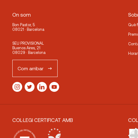
On som
Sobr
Bon Pastor, 5
Què 
08021 · Barcelona
Prem
SEU PROVISIONAL
Cont
Buenos Aires, 21
08029 · Barcelona
Horar
Com arribar
COL·LEGI CERTIFICAT AMB
COL