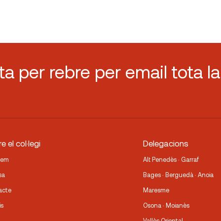
sta per rebre per email tota la
e el col·legi
Delegacions
fem
Alt Penedès · Garraf
sa
Bages · Berguedà · Anoia
acte
Maresme
is
Osona · Moianès
Vallès Oriental