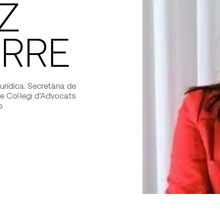
Z
ORRE
rídica. Secretària de
tre Col·legi d’Advocats
.