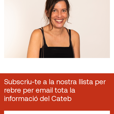
Subscriu-te a la nostra llista per
rebre per email tota la
informació del Cateb