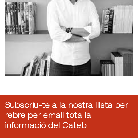
Subscriu-te a la nostra llista per
rebre per email tota la
informació del Cateb