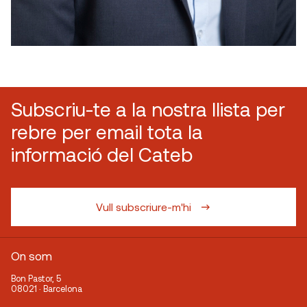
Subscriu-te a la nostra llista per
rebre per email tota la
informació del Cateb
Vull subscriure-m'hi
On som
Bon Pastor, 5
08021 · Barcelona