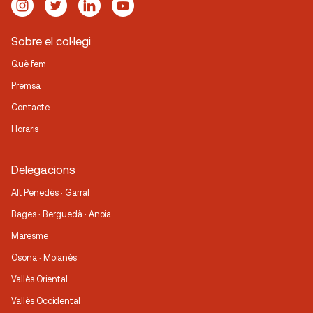
Sobre el col·legi
Què fem
Premsa
Contacte
Horaris
Delegacions
Alt Penedès · Garraf
Bages · Berguedà · Anoia
Maresme
Osona · Moianès
Vallès Oriental
Vallès Occidental