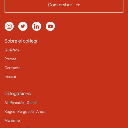
Com arribar
Sobre el col·legi
Què fem
Premsa
Contacte
Horaris
Delegacions
Alt Penedès · Garraf
Bages · Berguedà · Anoia
Maresme