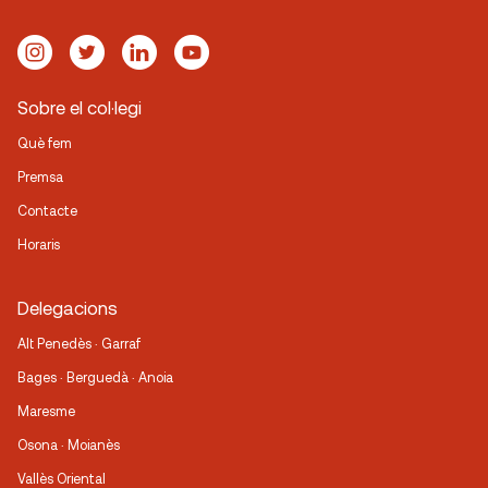
Sobre el col·legi
Què fem
Premsa
Contacte
Horaris
Delegacions
Alt Penedès · Garraf
Bages · Berguedà · Anoia
Maresme
Osona · Moianès
Vallès Oriental