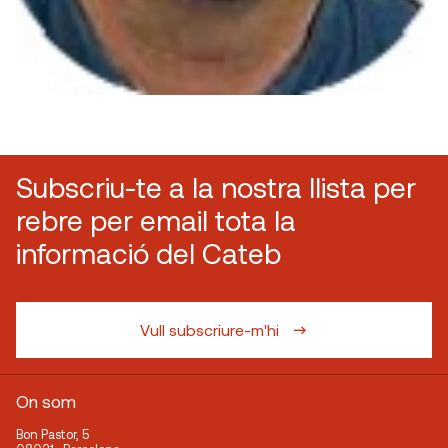
Subscriu-te a la nostra llista per
rebre per email tota la
informació del Cateb
Vull subscriure-m'hi
On som
Bon Pastor, 5