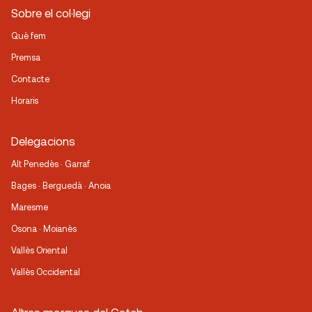
Sobre el col·legi
Què fem
Premsa
Contacte
Horaris
Delegacions
Alt Penedès · Garraf
Bages · Berguedà · Anoia
Maresme
Osona · Moianès
Vallès Oriental
Vallès Occidental