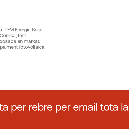
. TFM Energia Solar
o Comsa, fent
l, posada en marxa).
ipalment fotovoltaica.
sta per rebre per email tota la