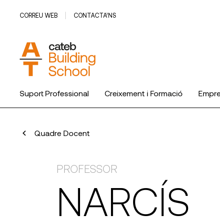
CORREU WEB
CONTACTA’NS
Suport Professional
Creixement i Formació
Empr
Quadre Docent
PROFESSOR
NARCÍS