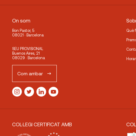
On som
Sobr
Bon Pastor, 5
Què 
08021 · Barcelona
Prem
SEU PROVISIONAL
Cont
Buenos Aires, 21
08029 · Barcelona
Horar
Com arribar
COL·LEGI CERTIFICAT AMB
COL