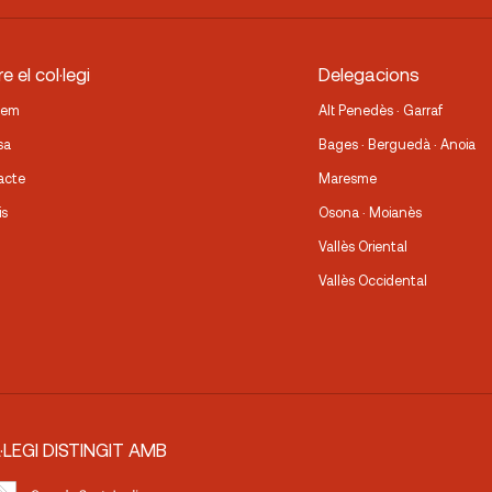
e el col·legi
Delegacions
fem
Alt Penedès · Garraf
sa
Bages · Berguedà · Anoia
acte
Maresme
is
Osona · Moianès
Vallès Oriental
Vallès Occidental
·LEGI DISTINGIT AMB