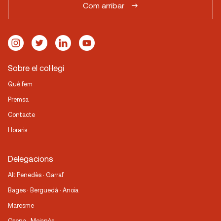
Com arribar
Sobre el col·legi
Què fem
Premsa
Contacte
Horaris
Delegacions
Alt Penedès · Garraf
Bages · Berguedà · Anoia
Maresme
Osona · Moianès