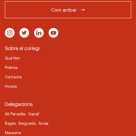
Com arribar
Sobre el col·legi
Què fem
Premsa
Contacte
Horaris
Delegacions
Alt Penedès · Garraf
Bages · Berguedà · Anoia
Maresme