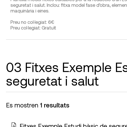
seguretat i salut. Inclou: fitxa model fase d’obra, element
maquinària i eines.
Preu no col·legiat: 6€
Preu col·legiat: Gratuït
03 Fitxes Exemple Es
seguretat i salut
Es mostren
1 resultats
Fitxes Exemple Estudi bàsic de seguret