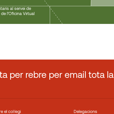
aris al servei de
de l’Oficina Virtual
sta per rebre per email tota la
e el col·legi
Delegacions