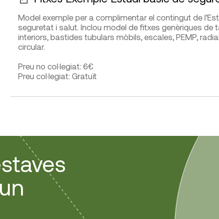
Model exemple per a complimentar el contingut de l’Est
seguretat i salut. Inclou model de fitxes genèriques d
interiors, bastides tubulars mòbils, escales, PEMP, radial
circular.
Preu no col·legiat: 6€
Preu col·legiat: Gratuït
estaves
gun