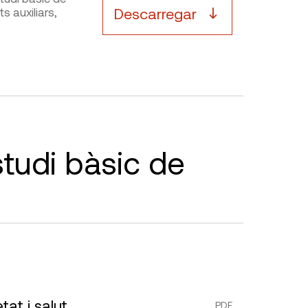
Descarregar
s auxiliars,
tudi bàsic de
at i salut
PDF