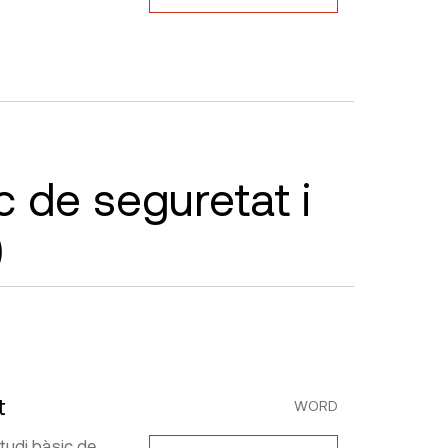
c de seguretat i
)
t
WORD
studi bàsic de