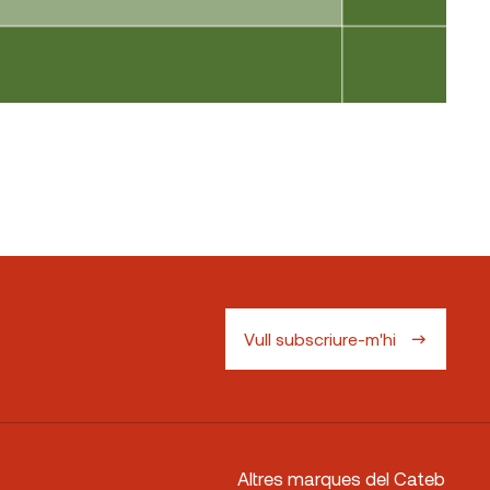
Vull subscriure-m'hi
Altres marques del Cateb