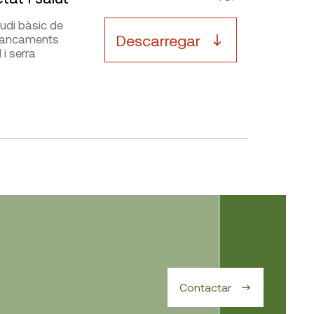
udi bàsic de
Descarregar
e tancaments
 i serra
Contactar