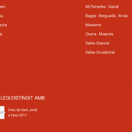
fem
Alt Penedès · Garraf
sa
Bages · Berguedà · Anoia
acte
Maresme
is
Osona · Moianès
Vallès Oriental
Vallès Occidental
·LEGI DISTINGIT AMB