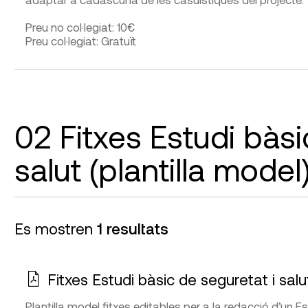
Preu no col·legiat: 10€
Preu col·legiat: Gratuït
02 Fitxes Estudi bàsi
salut (plantilla model
Es mostren
1 resultats
Fitxes Estudi bàsic de seguretat i salu
Plantilla model fitxes editables per a la redacció d’un E