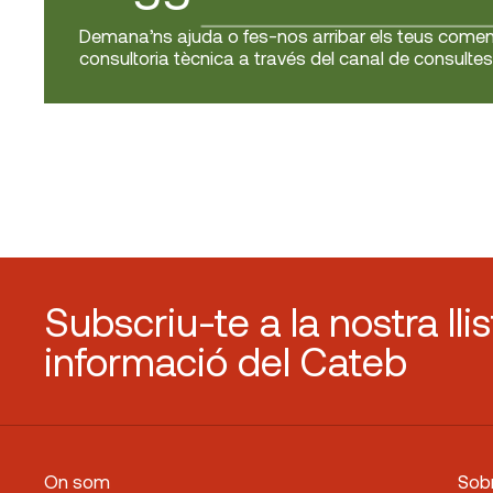
Demana’ns ajuda o fes-nos arribar els teus coment
consultoria tècnica a través del canal de consultes 
Subscriu-te a la nostra lli
informació del Cateb
On som
Sobr