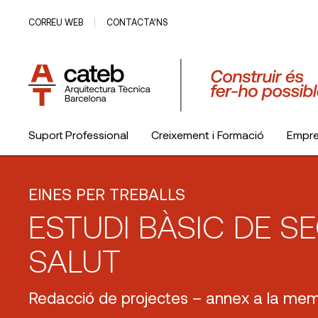
CORREU WEB
CONTACTA’NS
Suport Professional
Creixement i Formació
Empr
El Col·legi
EINES PER TREBALLS
ESTUDI BÀSIC DE SE
SALUT
Redacció de projectes – annex a la mem