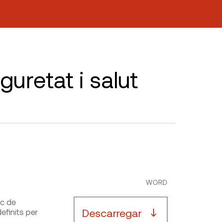
guretat i salut
WORD
ic de
Descarregar
efinits per