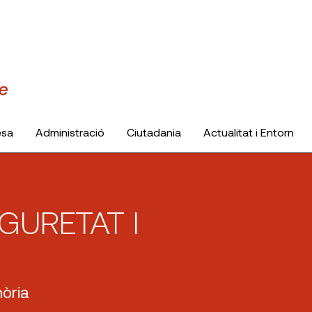
esa
Administració
Ciutadania
Actualitat i Entorn
GURETAT I
òria