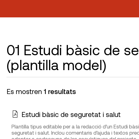
01 Estudi bàsic de se
(plantilla model)
Es mostren
1 resultats
Estudi bàsic de seguretat i salut
Plantilla tipus editable per a la redacció d’un Estudi bàs
seguretat i salut. Inclou comentaris d’ajuda i textos pred
adaptar a cadascuna de les casuístiques del projecte.