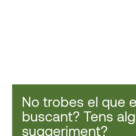
No trobes el que 
buscant? Tens al
suggeriment?