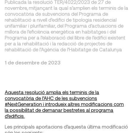
Publicada la resolució TER/4022/2023 de 27 de
novembre, mitjançant la qual s’amplien els terminis de la
convocatòria de subvencions del Programa de
rehabilitació a nivell d’edifici de tipologia residencial
unifamiliar i plurifamiliar, del Programa d’actuacions de
millora de l’eficiència energètica en habitatges i del
Programa per a l’elaboració del llibre de l’edifici existent
per a la rehabilitació i la redacció de projectes de
rehabilitació de l’Agència de l’Habitatge de Catalunya
1 de desembre de 2023
Aquesta resolució amplia els terminis de la
convocatòria de l’AHC de les subvencions
#NextGeneration i introdueix altres modificacions com
la possibilitat de demanar bestretes al programa
d’edificis.
Les principals aportacions d’aquesta última modificació
són les següents: