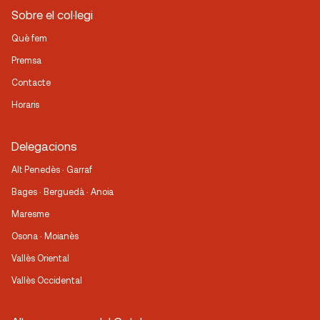
Sobre el col·legi
Què fem
Premsa
Contacte
Horaris
Delegacions
Alt Penedès · Garraf
Bages · Berguedà · Anoia
Maresme
Osona · Moianès
Vallès Oriental
Vallès Occidental