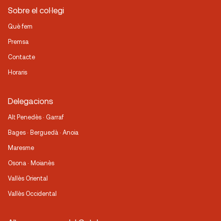
Sobre el col·legi
Què fem
Premsa
Contacte
Horaris
Delegacions
Alt Penedès · Garraf
Bages · Berguedà · Anoia
Maresme
Osona · Moianès
Vallès Oriental
Vallès Occidental