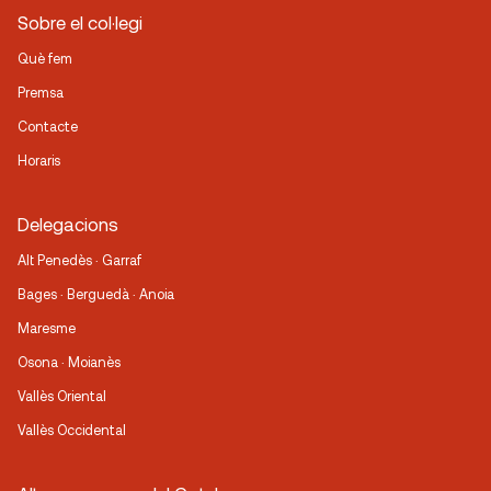
Sobre el col·legi
Què fem
Premsa
Contacte
Horaris
Delegacions
Alt Penedès · Garraf
Bages · Berguedà · Anoia
Maresme
Osona · Moianès
Vallès Oriental
Vallès Occidental