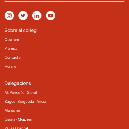
Sobre el col·legi
Què fem
Premsa
Contacte
Horaris
Delegacions
Alt Penedès · Garraf
Bages · Berguedà · Anoia
Maresme
Osona · Moianès
Vallès Oriental